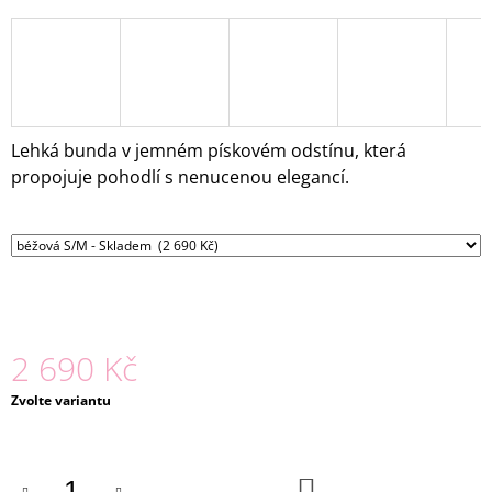
J
E
M
E
MIDI
Lehká bunda v jemném pískovém odstínu, která
SUKNĚ
KHAKI
propojuje pohodlí s nenucenou elegancí.
490
Kč
Původně:
1
490
Kč
2 690 Kč
Měrná
Zvolte variantu
cena:
DO