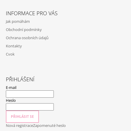
Z
Á
INFORMACE PRO VÁS
P
Jak pomáhám
A
Obchodní podmínky
T
Ochrana osobních údajů
Í
Kontakty
Cvok
PŘIHLÁŠENÍ
E-mail
Heslo
PŘIHLÁSIT SE
Nová registrace
Zapomenuté heslo