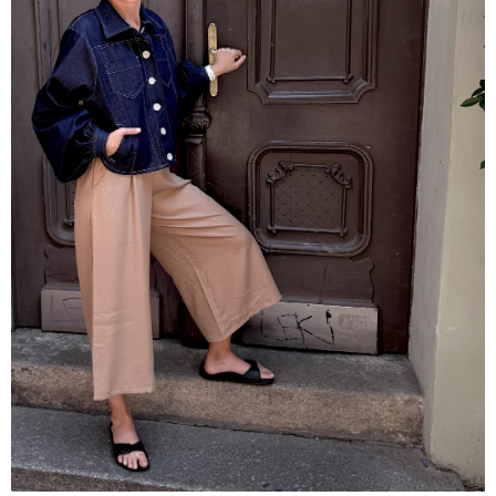
A
J
Í
T
?
HLEDAT
D
O
P
O
R
U
Č
U