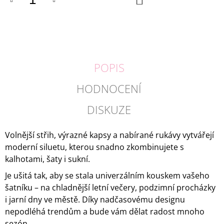
KOŠÍKU
POPIS
HODNOCENÍ
DISKUZE
Volnější střih, výrazné kapsy a nabírané rukávy vytvářejí
moderní siluetu, kterou snadno zkombinujete s
kalhotami, šaty i sukní.
Je ušitá tak, aby se stala univerzálním kouskem vašeho
šatníku – na chladnější letní večery, podzimní procházky
i jarní dny ve městě. Díky nadčasovému designu
nepodléhá trendům a bude vám dělat radost mnoho
sezón.