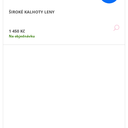
ŠIROKÉ KALHOTY LENY
DE
1 450 Kč
Na objednávku