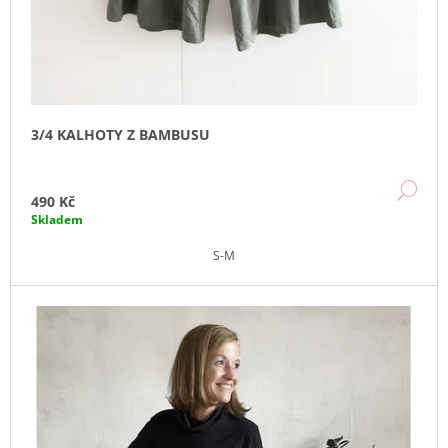
J
E
M
E
CULOTTES
3/4 KALHOTY Z BAMBUSU
DARA
-
BÉŽOVÉ
DE
2
490 Kč
290
Skladem
Kč
S-M