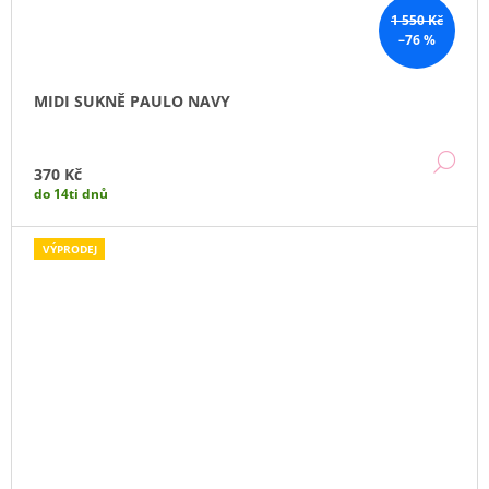
1 550 Kč
–76 %
MIDI SUKNĚ PAULO NAVY
DE
370 Kč
do 14ti dnů
VÝPRODEJ