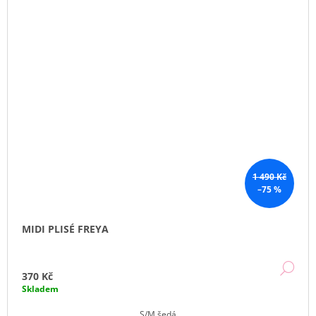
1 490 Kč
–75 %
MIDI PLISÉ FREYA
DE
370 Kč
Skladem
S/M šedá