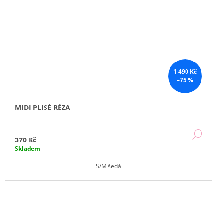
1 490 Kč
–75 %
MIDI PLISÉ RÉZA
DE
370 Kč
Skladem
S/M šedá