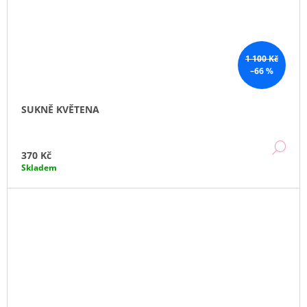
1 100 Kč
–66 %
SUKNĚ KVĚTENA
DE
370 Kč
Skladem