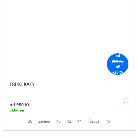
od
950 Kč
až
–20 %
TRIKO KATY
DE
od
950 Kč
Skladem
36
Zelená
40
42
44
růžová
46