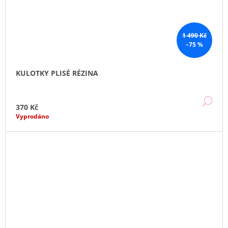
1 490 Kč
–75 %
KULOTKY PLISÉ RÉZINA
DE
370 Kč
Vyprodáno