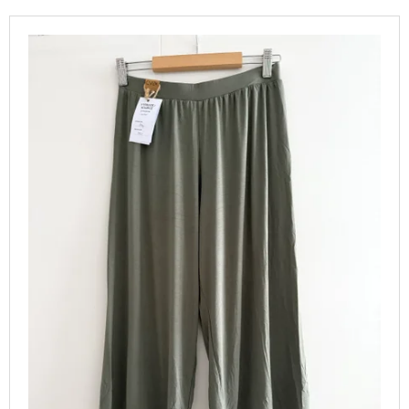
P
A
V
R
J
Ý
O
Í
P
D
T
I
U
?
S
K
P
T
R
Ů
O
D
HLEDAT
U
K
T
D
O
Ů
P
O
R
U
Č
U