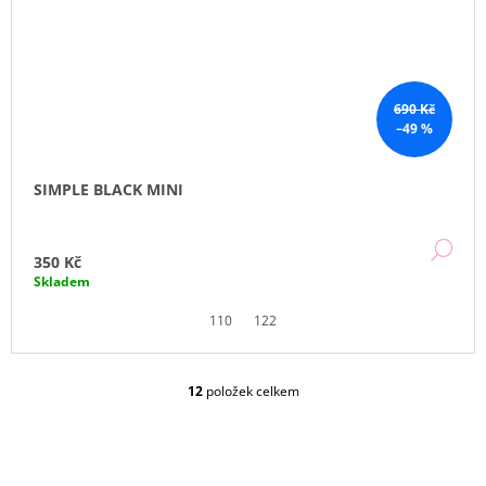
690 Kč
–49 %
SIMPLE BLACK MINI
DE
350 Kč
Skladem
110
122
12
položek celkem
O
V
L
Á
D