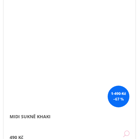
1 490 Kč
–67 %
MIDI SUKNĚ KHAKI
DE
490 Kč