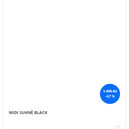
1 490 Kč
–67 %
MIDI SUKNĚ BLACK
DE