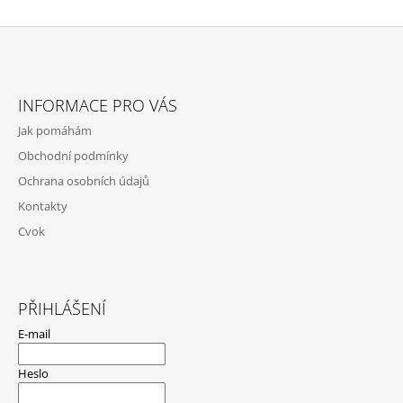
A
C
Í
P
Z
R
Á
V
INFORMACE PRO VÁS
P
K
Jak pomáhám
Y
A
V
Obchodní podmínky
T
Ý
Ochrana osobních údajů
P
Í
I
Kontakty
S
Cvok
U
PŘIHLÁŠENÍ
E-mail
Heslo