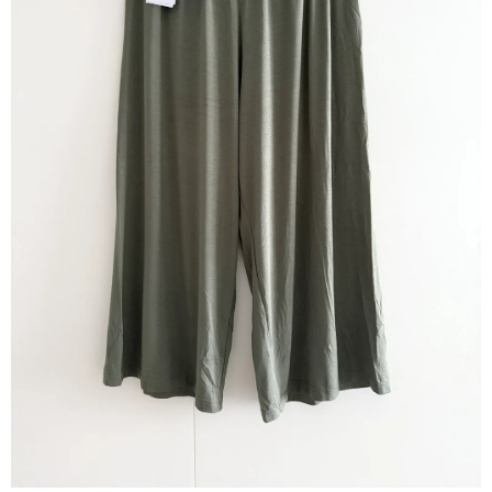
A
J
Í
T
?
HLEDAT
D
O
P
O
R
U
Č
U