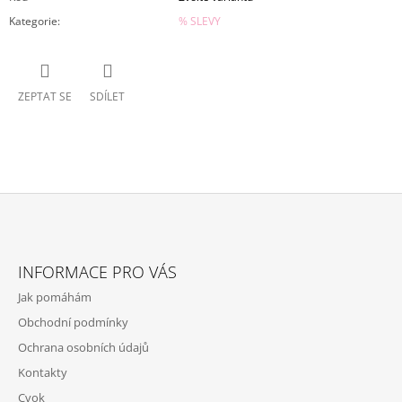
Kategorie
:
% SLEVY
ZEPTAT SE
SDÍLET
Z
Á
INFORMACE PRO VÁS
P
Jak pomáhám
A
Obchodní podmínky
T
Ochrana osobních údajů
Í
Kontakty
Cvok