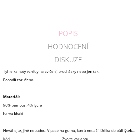
POPIS
HODNOCENÍ
DISKUZE
Tyhle kalhoty vznikly na cvičení, procházky nebo jen tak..
Pohodlí zaručeno.
Materiál:
96% bambus, 4% lycra
barva khaki
Neváhejte, jiné nebudou. V pase na gumu, která netlačí. Délka do půli lýtek...
Kód
Zvolte variantu