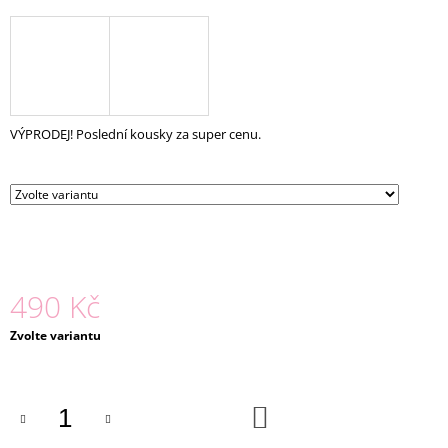
J
E
M
E
KOŠILE
VÝPRODEJ! Poslední kousky za super cenu.
LADA
ČERNÁ
1
980
Kč
490 Kč
Měrná
Zvolte variantu
cena:
DO
KOŠÍKU