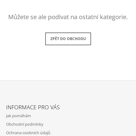
A
J
Můžete se ale podívat na ostatní kategorie.
Í
T
?
ZPĚT DO OBCHODU
HLEDAT
Z
D
O
Á
P
INFORMACE PRO VÁS
P
O
Jak pomáhám
R
A
U
Obchodní podmínky
T
Č
Ochrana osobních údajů
Í
U