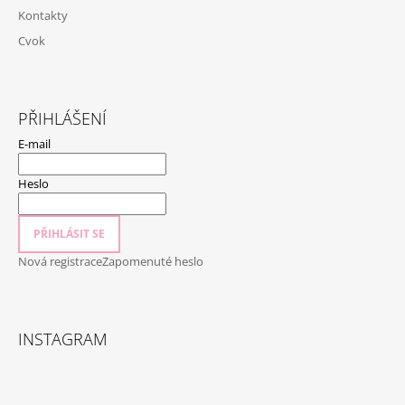
J
Kontakty
E
Cvok
M
E
KRÁTKÉ
PŘIHLÁŠENÍ
ŠATY
AFRODITA
E-mail
-
PUDROVÁ
Heslo
2
190
Kč
PŘIHLÁSIT SE
Nová registrace
Zapomenuté heslo
INSTAGRAM