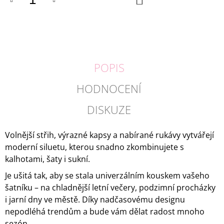
KOŠÍKU
POPIS
HODNOCENÍ
DISKUZE
Volnější střih, výrazné kapsy a nabírané rukávy vytvářejí
moderní siluetu, kterou snadno zkombinujete s
kalhotami, šaty i sukní.
Je ušitá tak, aby se stala univerzálním kouskem vašeho
šatníku – na chladnější letní večery, podzimní procházky
i jarní dny ve městě. Díky nadčasovému designu
nepodléhá trendům a bude vám dělat radost mnoho
sezón.