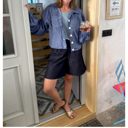
A
J
Í
T
?
HLEDAT
D
O
P
O
R
U
Č
U