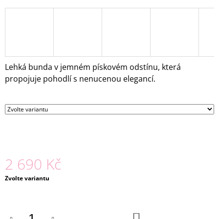
J
E
M
E
CULOTTES
Lehká bunda v jemném pískovém odstínu, která
EDA
STARORŮŽOVÉ
propojuje pohodlí s nenucenou elegancí.
2
290
Kč
2 690 Kč
Měrná
Zvolte variantu
cena:
DO