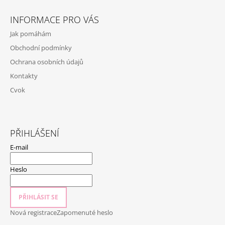
Z
Á
INFORMACE PRO VÁS
P
Jak pomáhám
A
Obchodní podmínky
T
Ochrana osobních údajů
Í
Kontakty
Cvok
PŘIHLÁŠENÍ
E-mail
Heslo
PŘIHLÁSIT SE
Nová registrace
Zapomenuté heslo