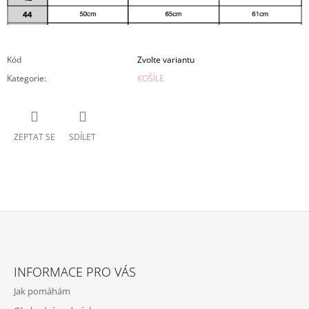
Kód
Zvolte variantu
Kategorie
:
KOŠILE
ZEPTAT SE
SDÍLET
Z
Á
INFORMACE PRO VÁS
P
Jak pomáhám
A