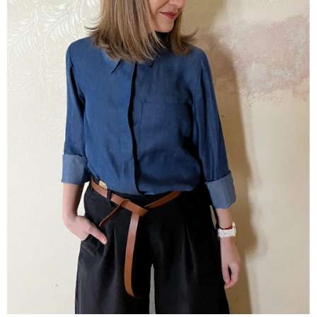
A
J
Í
T
?
HLEDAT
D
O
P
O
R
U
Č
U