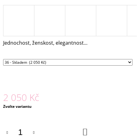
J
E
M
E
TÍLKO
Jednochost, ženskost, elegantnost...
NOMI
1
890
Kč
2 050 Kč
Měrná
Zvolte variantu
cena:
DO
KOŠÍKU