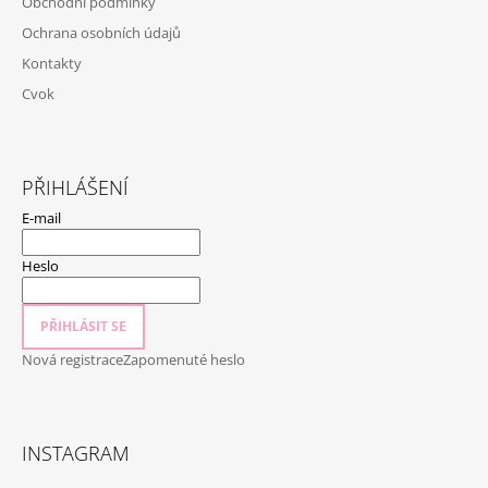
Obchodní podmínky
T
Ochrana osobních údajů
Í
Kontakty
Cvok
PŘIHLÁŠENÍ
E-mail
Heslo
PŘIHLÁSIT SE
Nová registrace
Zapomenuté heslo
INSTAGRAM