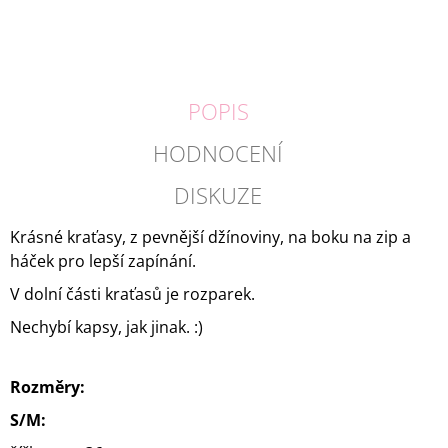
POPIS
HODNOCENÍ
DISKUZE
Krásné kraťasy, z pevnější džínoviny, na boku na zip a
háček pro lepší zapínání.
V dolní části kraťasů je rozparek.
Nechybí kapsy, jak jinak. :)
Rozměry:
S/M: