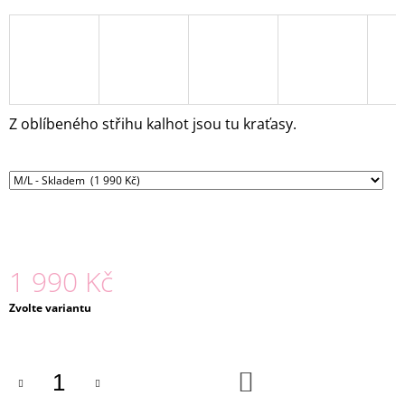
J
E
M
E
KOŠILE
Z oblíbeného střihu kalhot jsou tu kraťasy.
LADA
ČERNÁ
1
980
Kč
1 990 Kč
Měrná
Zvolte variantu
cena:
DO
KOŠÍKU