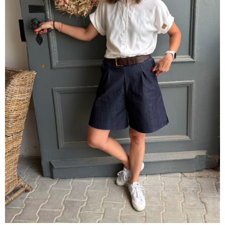
A
J
Í
T
?
HLEDAT
D
O
P
O
R
U
Č
U