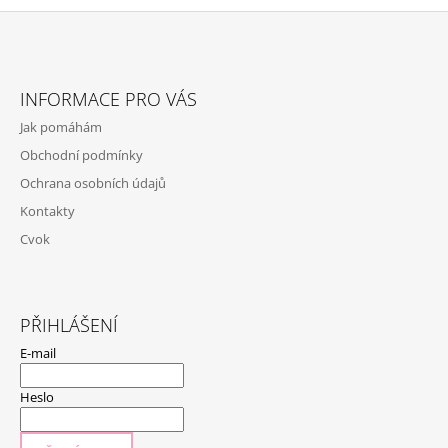
Z
Á
INFORMACE PRO VÁS
P
Jak pomáhám
A
Obchodní podmínky
T
Ochrana osobních údajů
Í
Kontakty
Cvok
PŘIHLÁŠENÍ
E-mail
Heslo