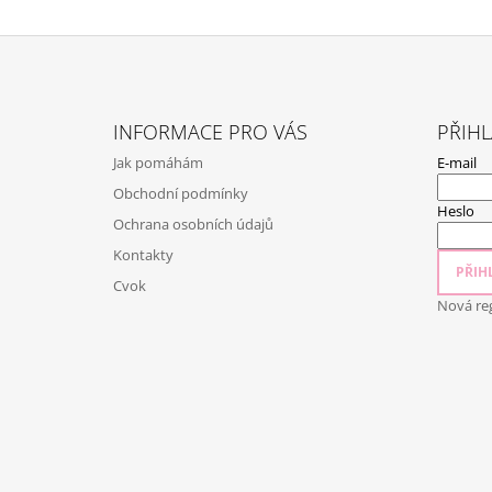
Z
Á
INFORMACE PRO VÁS
PŘIHL
P
Jak pomáhám
E-mail
A
Obchodní podmínky
T
Heslo
Ochrana osobních údajů
Í
Kontakty
PŘIHL
Cvok
Nová reg