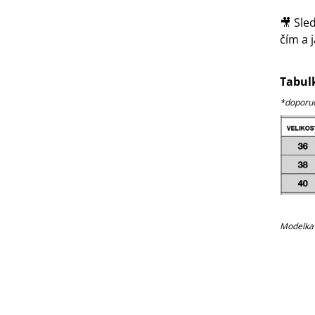
🎥 Sled
čím a 
Tabulk
*doporuču
Modelka 