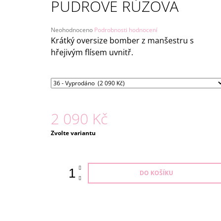
PUDROVĚ RŮŽOVÁ
1 980 Kč
Průměrné
Neohodnoceno
Podrobnosti hodnocení
hodnocení
Krátký oversize bomber z manšestru s
produktu
hřejivým flísem uvnitř.
je
0,0
z
5
hvězdiček.
2 090 Kč
Měrná
Zvolte variantu
cena:
DO KOŠÍKU