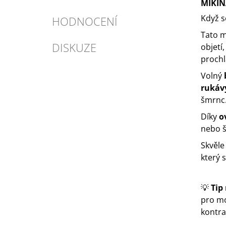
MIKIN
Když s
HODNOCENÍ
Tato m
DISKUZE
objetí
prochl
Volný
rukáv
šmrnc.
Díky
o
nebo š
Skvěle
který s
💡
Tip 
pro mo
kontra