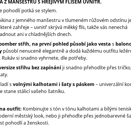
A Z MANŠESTRU S HŘEJIVÝM FLÍSEM UVNITŘ.
e pohodlí potká se stylem.
ikina z jemného manšestru v tlumeném růžovém odstínu je
, které zahřeje – uvnitř skrývá měkký flís, takže vás nenechá
adnout ani v chladnějších dnech.
bomber střih, na první pohled působí jako vesta
s
balon
y
působí nenuceně elegantně a dodá každému outfitu ležér
 Rukáv si snadno vyhrnete, dle potřeby.
versize střihu bez zapínání
ji snadno přehodíte přes tričko, 
aty.
 ladí s
volnými kalhotami i šaty s páskem
– univerzální ko
e stane stálicí vašeho šatníku.
na outfit:
Kombinujte s tón v tónu kalhotami a bílými tenis
derní městský look, nebo ji přehoďte přes jednobarevné ša
st pohodlí a ženskosti.