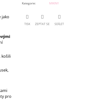
Kategorie
:
MIKINY
 jako
TISK
ZEPTAT SE
SDÍLET
ovými
ní
košili
usek,
kami
ty pro