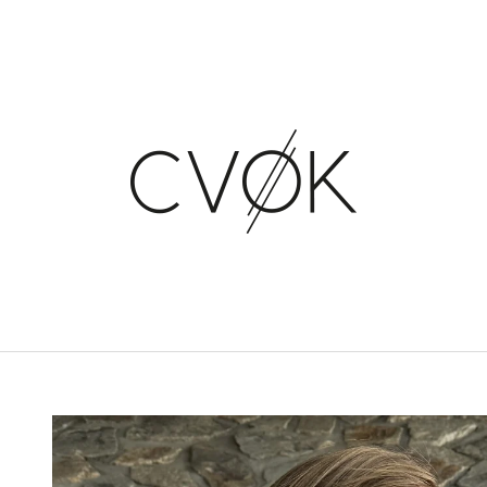
CO POTŘEBUJETE NAJÍT?
HLEDAT
DOPORUČUJEME
KRAŤASY DARINKA
CULOTTES ALM