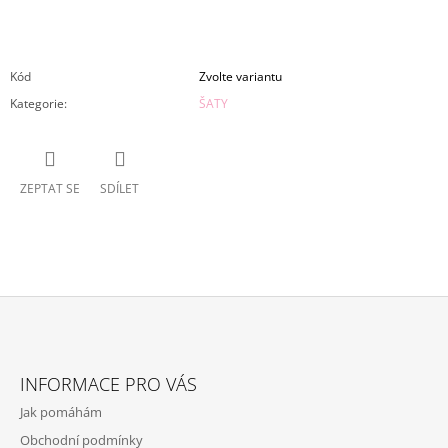
Kód
Zvolte variantu
Kategorie
:
ŠATY
ZEPTAT SE
SDÍLET
Z
Á
INFORMACE PRO VÁS
P
Jak pomáhám
A
Obchodní podmínky