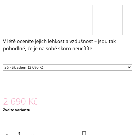
J
E
M
E
TÍLKO
V létě oceníte jejich lehkost a vzdušnost – jsou tak
MÍNA
pohodlné, že je na sobě skoro neucítíte.
1
890
Kč
2 690 Kč
Měrná
Zvolte variantu
cena:
DO