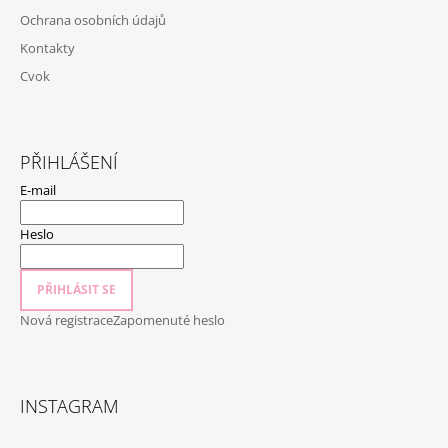
T
Ochrana osobních údajů
Í
Kontakty
Cvok
PŘIHLÁŠENÍ
E-mail
Heslo
PŘIHLÁSIT SE
Nová registrace
Zapomenuté heslo
INSTAGRAM