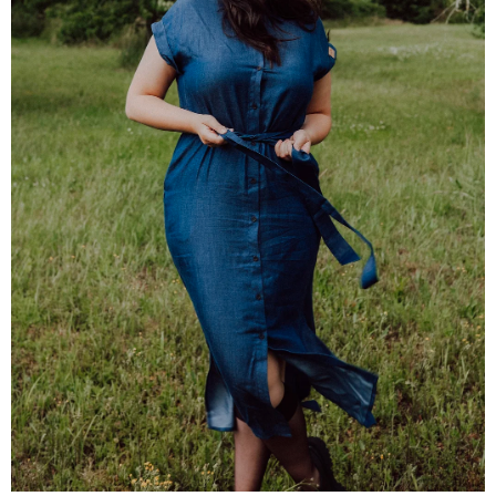
A
J
Í
T
?
HLEDAT
D
O
P
O
R
U
Č
U