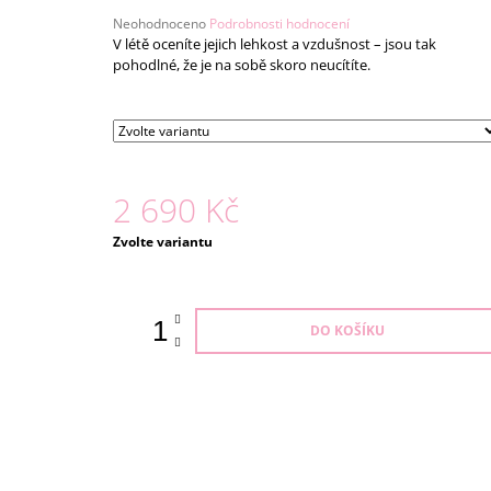
1 290 Kč
Průměrné
Neohodnoceno
Podrobnosti hodnocení
hodnocení
V létě oceníte jejich lehkost a vzdušnost – jsou tak
produktu
pohodlné, že je na sobě skoro neucítíte.
je
0,0
z
5
hvězdiček.
2 690 Kč
Měrná
Zvolte variantu
cena:
DO KOŠÍKU