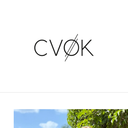
CO POTŘEBUJETE NAJÍT?
HLEDAT
DOPORUČUJEME
MAXI ŠATY AFRODITA - SMETANA
KRAŤASY DARIN