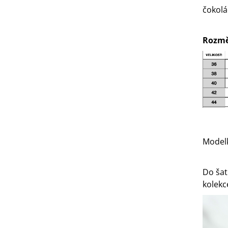
čokol
Rozmě
Modelk
Do šat
kolekc