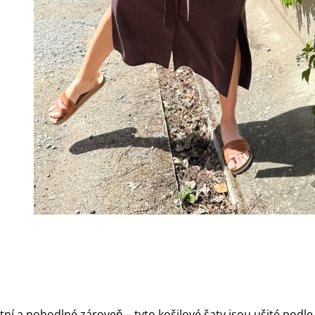
tní a pohodlné zároveň – tyto košilové šaty jsou ušité podle