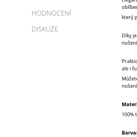
oblíbe
HODNOCENÍ
který 
DISKUZE
Díky j
nošení 
Prakti
ale i 
Můžete
nošení
Materi
100% t
Barva