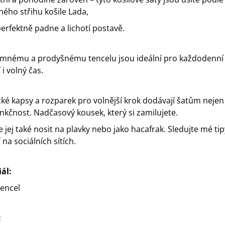
ného střihu košile Lada,
perfektně padne a lichotí postavě.
emnému a prodyšnému tencelu jsou ideální pro každodenní
i volný čas.
cké kapsy a rozparek pro volnější krok dodávají šatům nejen 
funkčnost. Nadčasový kousek, který si zamilujete.
 jej také nosit na plavky nebo jako hacafrak. Sledujte mé tip
 na sociálních sítích.
ál:
encel
: