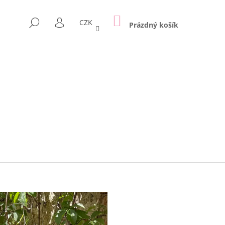
NÁKUPNÍ
HLEDAT
CZK
KOŠÍK
Prázdný košík
PŘIHLÁŠENÍ
Následující
KA