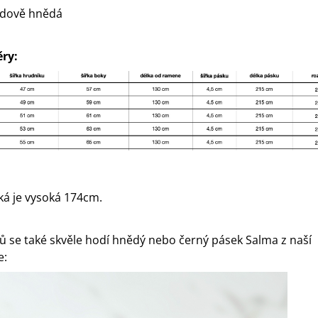
ádově hnědá
ry:
á je vysoká 174cm.
ů se také skvěle hodí hnědý nebo černý pásek Salma z naší
e: