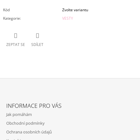
Kód
Zvolte variantu
Kategorie
:
VESTY
ZEPTAT SE
SDÍLET
Z
Á
INFORMACE PRO VÁS
P
Jak pomáhám
A
Obchodní podmínky
T
Ochrana osobních údajů
Í