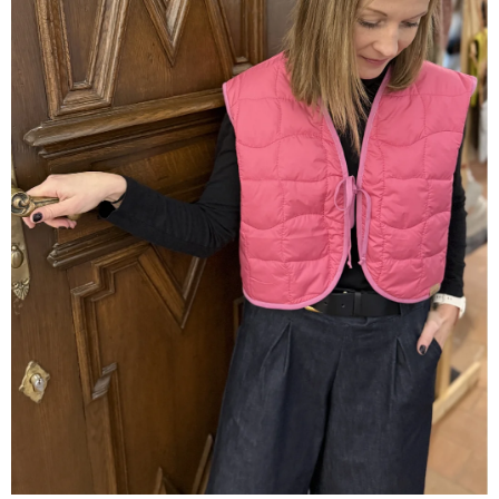
A
J
Í
T
?
HLEDAT
D
O
P
O
R
U
Č
U