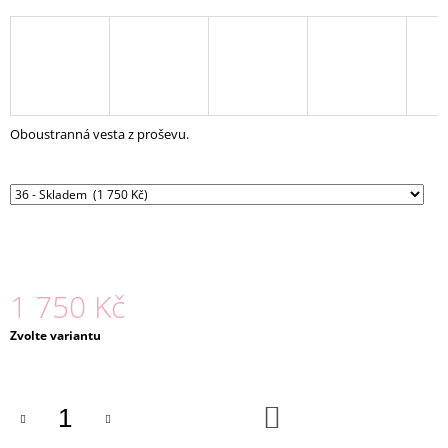
J
E
M
E
BUNDA
Oboustranná vesta z proševu.
INÉZ
MODRÁ
2
690
Kč
1 750 Kč
Měrná
Zvolte variantu
cena:
DO
KOŠÍKU