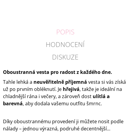
POPIS
HODNOCENÍ
DISKUZE
Oboustranná vesta pro radost z každého dne.
Tahle lehká a
neuvěřitelně příjemná
vesta si vás získá
už po prvním obléknutí. Je
hřejivá
, takže je ideální na
chladnější rána i večery, a zároveň dost
ulítlá a
barevná
, aby dodala vašemu outfitu šmrnc.
Díky oboustrannému provedení ji můžete nosit podle
nálady – jednou výrazná, podruhé decentnější...