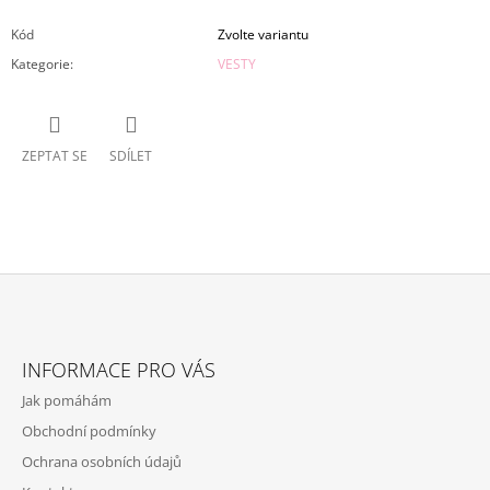
Kód
Zvolte variantu
Kategorie
:
VESTY
ZEPTAT SE
SDÍLET
Z
Á
INFORMACE PRO VÁS
P
Jak pomáhám
A
Obchodní podmínky
T
Ochrana osobních údajů
Í