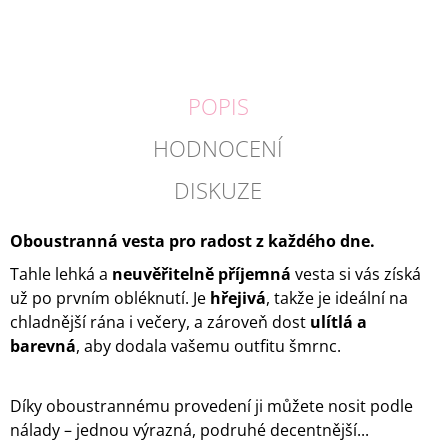
POPIS
HODNOCENÍ
DISKUZE
Oboustranná vesta pro radost z každého dne.
Tahle lehká a
neuvěřitelně příjemná
vesta si vás získá
už po prvním obléknutí. Je
hřejivá
, takže je ideální na
chladnější rána i večery, a zároveň dost
ulítlá a
barevná
, aby dodala vašemu outfitu šmrnc.
Díky oboustrannému provedení ji můžete nosit podle
nálady – jednou výrazná, podruhé decentnější...