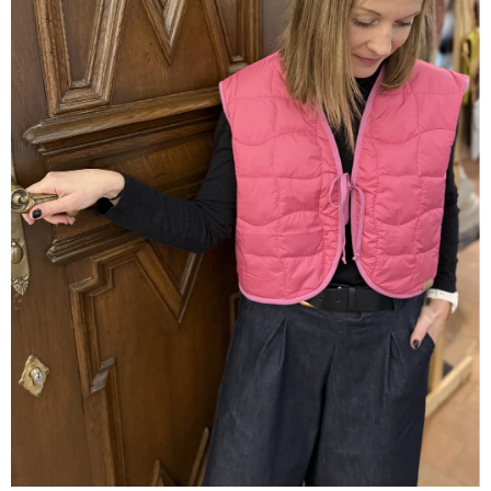
A
J
Í
T
?
HLEDAT
D
O
P
O
R
U
Č
U