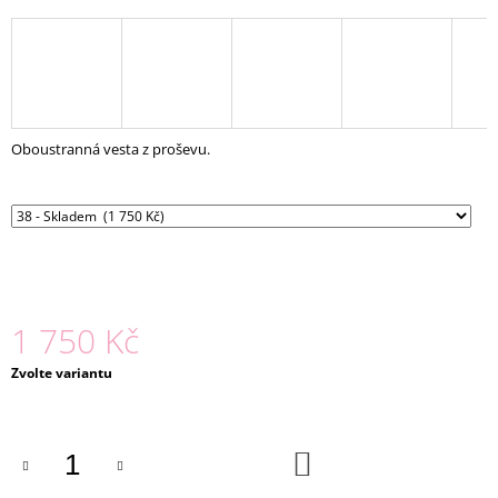
J
E
M
E
CULOTTES
Oboustranná vesta z proševu.
DARA
-
BÉŽOVÉ
2
290
Kč
1 750 Kč
Měrná
Zvolte variantu
cena:
DO
KOŠÍKU