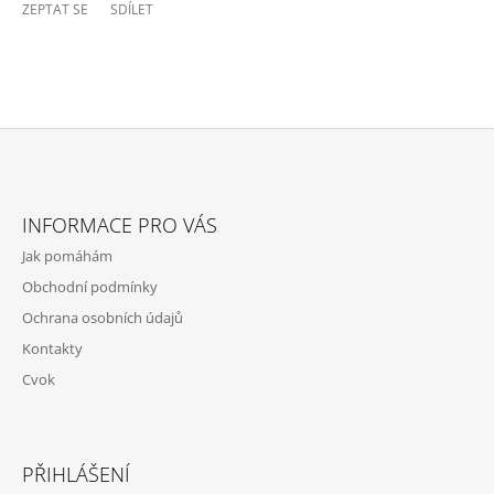
ZEPTAT SE
SDÍLET
Z
Á
INFORMACE PRO VÁS
P
Jak pomáhám
A
Obchodní podmínky
T
Ochrana osobních údajů
Í
Kontakty
Cvok
PŘIHLÁŠENÍ