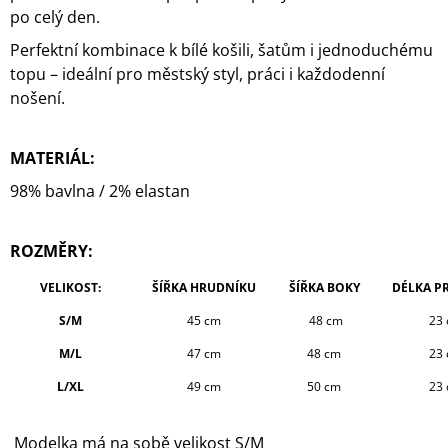
po celý den.
Perfektní kombinace k bílé košili, šatům i jednoduchému
topu – ideální pro městský styl, práci i každodenní
nošení.
MATERIÁL:
98% bavlna / 2% elastan
ROZMĚRY:
VELIKOST:
ŠÍŘKA HRUDNÍKU
ŠÍŘKA BOKY
DÉLKA P
S/M
45 cm
48 cm
23
M/L
47 cm
48 cm
23
L/XL
49 cm
50 cm
23
Modelka má na sobě velikost S/M