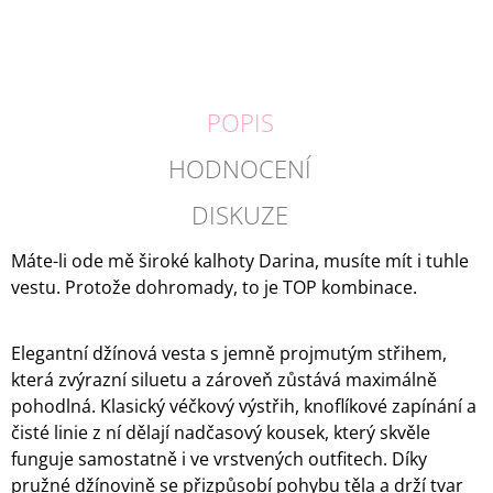
POPIS
HODNOCENÍ
DISKUZE
Máte-li ode mě široké kalhoty Darina, musíte mít i tuhle
vestu. Protože dohromady, to je TOP kombinace.
Elegantní džínová vesta s jemně projmutým střihem,
která zvýrazní siluetu a zároveň zůstává maximálně
pohodlná. Klasický véčkový výstřih, knoflíkové zapínání a
čisté linie z ní dělají nadčasový kousek, který skvěle
funguje samostatně i ve vrstvených outfitech. Díky
pružné džínovině se přizpůsobí pohybu těla a drží tvar