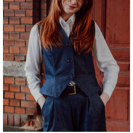
A
J
Í
T
?
HLEDAT
D
O
P
O
R
U
Č
U