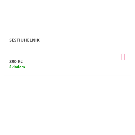
ŠESTIÚHELNÍK
DO
KO
390 Kč
Skladem