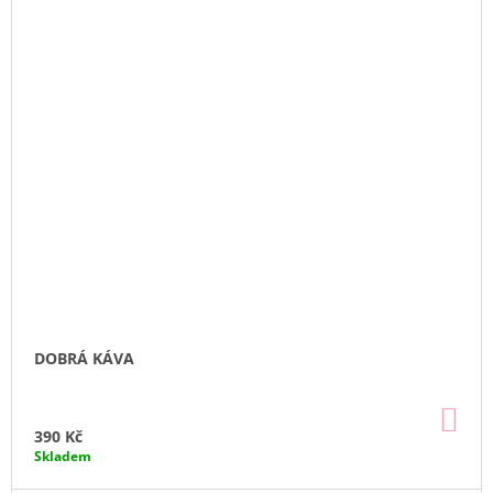
DOBRÁ KÁVA
DO
KO
390 Kč
Skladem