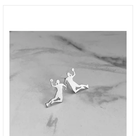
P
A
V
R
J
Ý
O
Í
P
D
T
I
U
?
S
K
P
T
R
Ů
O
D
HLEDAT
U
K
T
D
O
Ů
P
O
R
U
Č
U