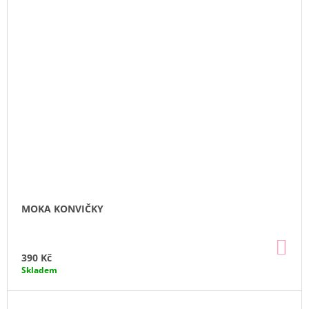
MOKA KONVIČKY
DO
KO
390 Kč
Skladem