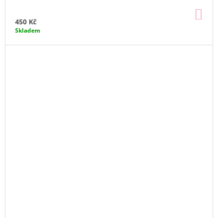
DO
KO
450 Kč
Skladem