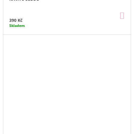
DO
KO
390 Kč
Skladem