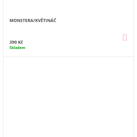
MONSTERA/KVĚTINÁČ
DO
KO
390 Kč
Skladem