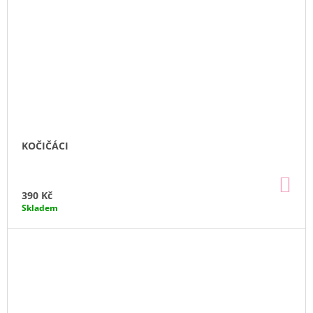
KOČIČÁCI
DO
KO
390 Kč
Skladem