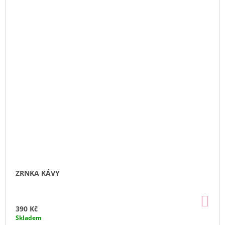
ZRNKA KÁVY
DO
KO
390 Kč
Skladem