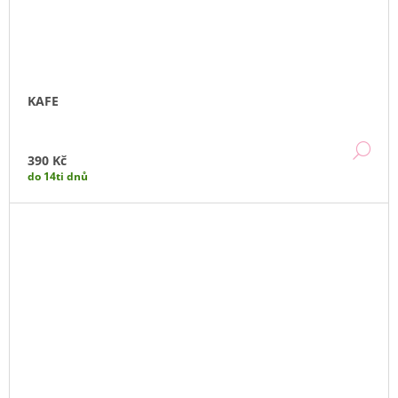
KAFE
DE
390 Kč
do 14ti dnů