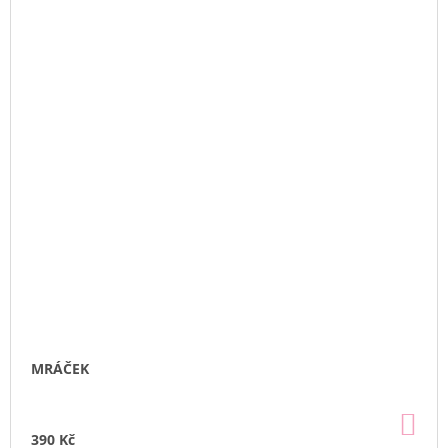
MRÁČEK
DO
KO
390 Kč