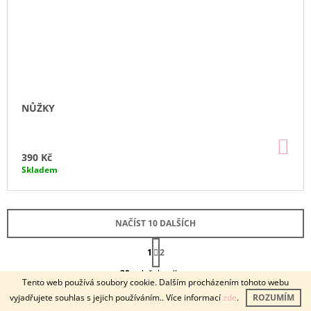
NŮŽKY
DO
KO
390 Kč
Skladem
NAČÍST 10 DALŠÍCH
S
1
T
2
O
R
30
položek celkem
Á
V
Tento web používá soubory cookie. Dalším procházením tohoto webu
N
L
NAHORU
K
vyjadřujete souhlas s jejich používáním.. Více informací
zde
.
ROZUMÍM
Á
O