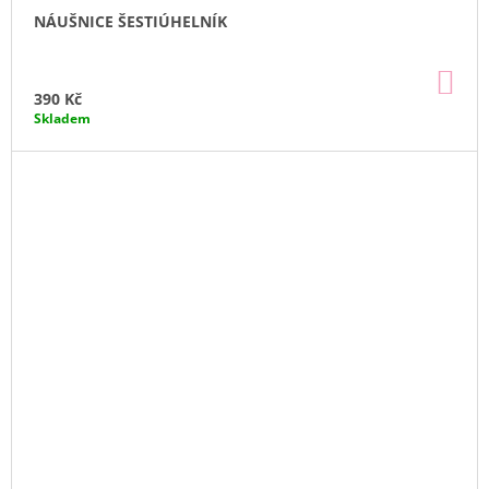
NÁUŠNICE ŠESTIÚHELNÍK
DO
KO
390 Kč
Skladem