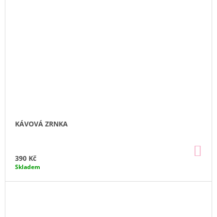
KÁVOVÁ ZRNKA
DO
KO
390 Kč
Skladem