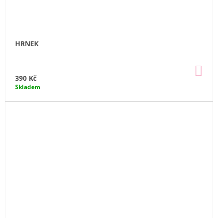
HRNEK
DO
KO
390 Kč
Skladem