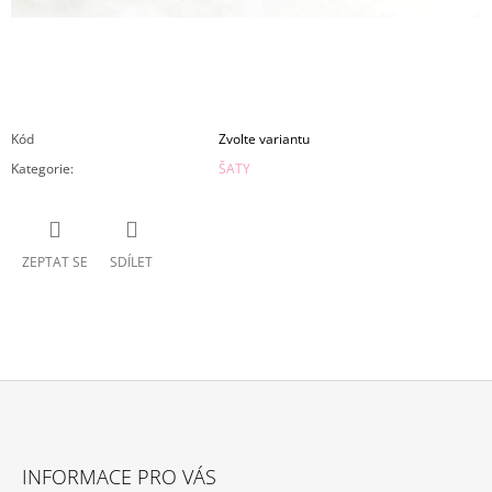
Kód
Zvolte variantu
Kategorie
:
ŠATY
ZEPTAT SE
SDÍLET
Z
Á
INFORMACE PRO VÁS