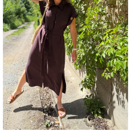
A
J
Í
T
?
HLEDAT
D
O
P
O
R
U
Č
U