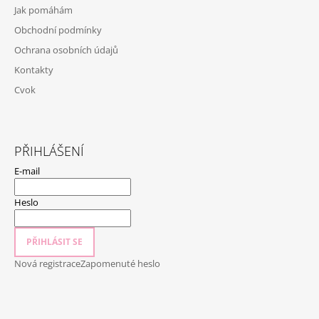
P
Jak pomáhám
A
Obchodní podmínky
T
Ochrana osobních údajů
Í
Kontakty
Cvok
PŘIHLÁŠENÍ
E-mail
Heslo
PŘIHLÁSIT SE
Nová registrace
Zapomenuté heslo